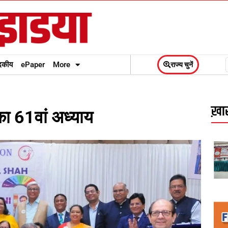
दकीय
ePaper
More
राज्य चुनें
ख़ास
ा 61वां अध्याय