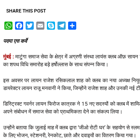
SHARE THIS POST
W
F
T
E
S
T
S
h
a
w
m
k
e
h
पदमा एस कर्वे
a
c
i
a
y
l
a
t
e
t
i
p
e
r
मुंबई
:
माटुंगा समाज सेवा के क्षेत्र में अग्रणी संस्था लायंस क्लब ऑफ़ सा
s
b
t
l
e
g
e
का शपथ विधि समारोह बड़े हर्षोल्लास के साथ संपन्न किया।
A
o
e
r
p
o
r
a
इस अवसर पर लायन राजेश रसिकलाल शाह को क्लब का नया अध्यक्ष नियु
p
k
m
डायरेक्टर लायन राजू मनवानी ने किया, जिन्होंने राजेश शाह और उनकी नई
डिस्ट्रिक्ट गवर्नर लायन फिरोज कात्रक ने 15 नए सदस्यों को क्लब में शा
अपने संबोधन में समाज सेवा को प्राथमिकता देने का संकल्प लिया।
उन्होंने बताया कि जुलाई माह में क्लब द्वारा ‘जीओ रोटी घर’ के सहयोग से स्लम बस
के लिए भोजन, स्टेशनरी, रेनकोट, छाते और दवाइयों का वितरण किया गया।