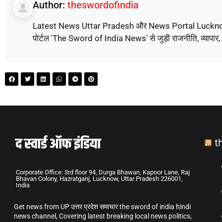
Author:
theswordofindia
Latest News Uttar Pradesh और News Portal Lucknow पर पढ़े
पोर्टल 'The Sword of India News' से जुड़ी राजनीति, व्यापार
t
Corporate Office: 3rd floor 94, Durga Bhawan, Kapoor Lane, Raj
Bhavan Colony, Hazratganj, Lucknow, Uttar Pradesh 226001,
India
Get news from UP उत्तर प्रदेश समाचार the sword of india hindi
news channel, Covering latest breaking local news politics,