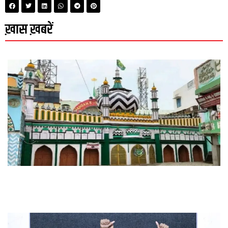
ख़ास ख़बरें