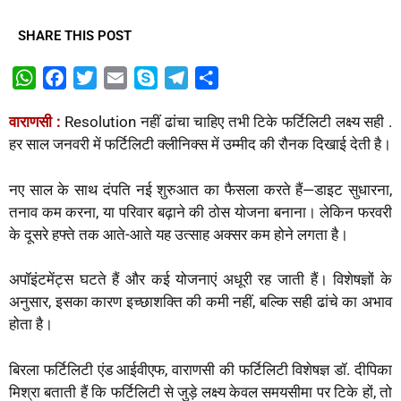
SHARE THIS POST
W
F
T
E
S
T
S
h
a
w
m
k
e
h
वाराणसी :
Resolution नहीं ढांचा चाहिए तभी टिके फर्टिलिटी लक्ष्य सही .
a
c
i
a
y
l
a
हर साल जनवरी में फर्टिलिटी क्लीनिक्स में उम्मीद की रौनक दिखाई देती है।
t
e
t
i
p
e
r
s
b
t
l
e
g
e
नए साल के साथ दंपति नई शुरुआत का फैसला करते हैं—डाइट सुधारना,
A
o
e
r
तनाव कम करना, या परिवार बढ़ाने की ठोस योजना बनाना। लेकिन फरवरी
p
o
r
a
के दूसरे हफ्ते तक आते-आते यह उत्साह अक्सर कम होने लगता है।
p
k
m
अपॉइंटमेंट्स घटते हैं और कई योजनाएं अधूरी रह जाती हैं। विशेषज्ञों के
अनुसार, इसका कारण इच्छाशक्ति की कमी नहीं, बल्कि सही ढांचे का अभाव
होता है।
बिरला फर्टिलिटी एंड आईवीएफ, वाराणसी की फर्टिलिटी विशेषज्ञ डॉ. दीपिका
मिश्रा बताती हैं कि फर्टिलिटी से जुड़े लक्ष्य केवल समयसीमा पर टिके हों, तो