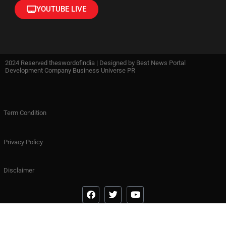
YOUTUBE LIVE
2024 Reserved theswordofindia | Designed by
Best News Portal
Development Company Business Universe PR
Term Condition
Privacy Policy
Disclaimer