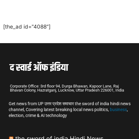
[the_ad id="4088"]
Corporate Office: 3rd floor 94, Durga Bhawan, Kapoor Lane, Raj
Bhavan Colony, Hazratganj, Lucknow, Uttar Pradesh 226001, India
Get news from UP उत्तर प्रदेश समाचार the sword of india hindi news
channel, Covering latest breaking local news politics,
business
,
election, crime & AI technology
the sword of india Hindi News