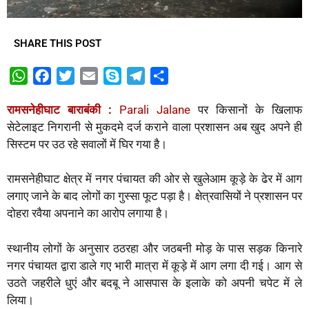
SHARE THIS POST
W
F
T
E
S
T
S
h
a
w
m
k
e
h
रामसनेहीघाट बाराबंकी :
Parali Jalane
पर किसानों के खिलाफ
a
c
i
a
y
l
a
सेटेलाइट निगरानी से मुकदमे दर्ज कराने वाला प्रशासन अब खुद अपने ही
t
e
t
i
p
e
r
सिस्टम पर उठ रहे सवालों में घिर गया है।
s
b
t
l
e
g
e
A
o
e
r
रामसनेहीघाट क्षेत्र में नगर पंचायत की ओर से खुलेआम कूड़े के ढेर में आग
p
o
r
a
लगाए जाने के बाद लोगों का गुस्सा फूट पड़ा है। क्षेत्रवासियों ने प्रशासन पर
p
k
m
दोहरा रवैया अपनाने का आरोप लगाया है।
स्थानीय लोगों के अनुसार ठठरहा और जठबनी मोड़ के पास सड़क किनारे
नगर पंचायत द्वारा डाले गए भारी मात्रा में कूड़े में आग लगा दी गई। आग से
उठते जहरीले धुएं और बदबू ने आसपास के इलाके को अपनी चपेट में ले
लिया।