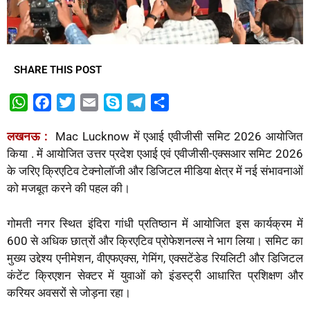
SHARE THIS POST
W
F
T
E
S
T
S
h
a
w
m
k
e
h
लखनऊ :
Mac Lucknow में एआई एवीजीसी समिट 2026 आयोजित
a
c
i
a
y
l
a
किया . में आयोजित उत्तर प्रदेश एआई एवं एवीजीसी-एक्सआर समिट 2026
t
e
t
i
p
e
r
के जरिए क्रिएटिव टेक्नोलॉजी और डिजिटल मीडिया क्षेत्र में नई संभावनाओं
s
b
t
l
e
g
e
को मजबूत करने की पहल की।
A
o
e
r
p
o
r
a
गोमती नगर स्थित इंदिरा गांधी प्रतिष्ठान में आयोजित इस कार्यक्रम में
p
k
m
600 से अधिक छात्रों और क्रिएटिव प्रोफेशनल्स ने भाग लिया। समिट का
मुख्य उद्देश्य एनीमेशन, वीएफएक्स, गेमिंग, एक्सटेंडेड रियलिटी और डिजिटल
कंटेंट क्रिएशन सेक्टर में युवाओं को इंडस्ट्री आधारित प्रशिक्षण और
करियर अवसरों से जोड़ना रहा।