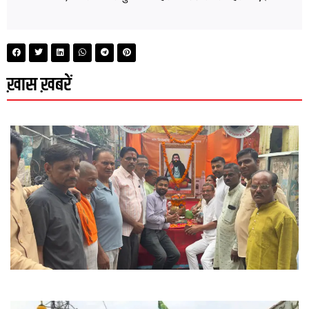
ख़ास ख़बरें