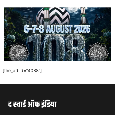
[the_ad id="4088"]