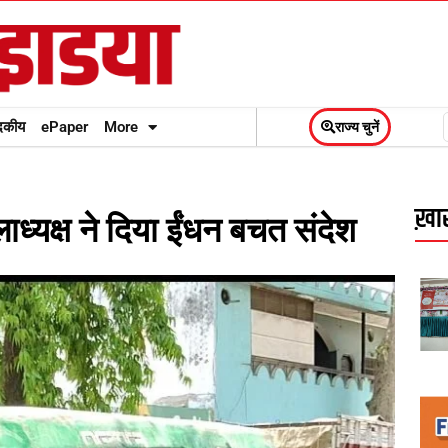
दकीय
ePaper
More
राज्य चुनें
ख़ास
यक्ष ने दिया ईंधन बचत संदेश