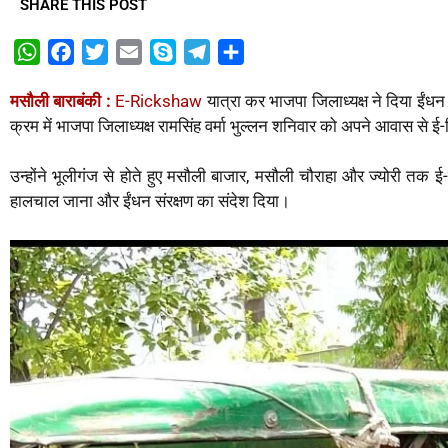
SHARE THIS POST
W
F
T
E
S
T
S
h
a
w
m
k
e
h
मसौली बाराबंकी :
E-Rickshaw
यात्रा कर भाजपा जिलाध्यक्ष ने दिया ईंधन ब
a
c
i
a
y
l
a
क्रम में भाजपा जिलाध्यक्ष रामसिंह वर्मा भुल्लन शनिवार को अपने आवास से
t
e
t
i
p
e
r
s
b
t
l
e
g
e
उन्होंने भूलीगंज से होते हुए मसौली बाजार, मसौली चौराहा और ज्योरी तक ई-र
A
o
e
r
हालचाल जाना और ईंधन संरक्षण का संदेश दिया।
p
o
r
a
p
k
m