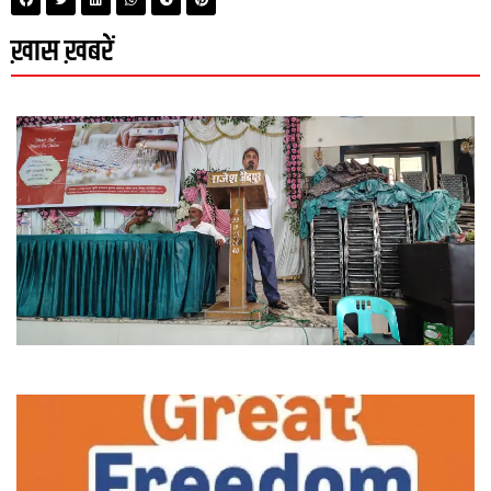
ख़ास ख़बरें