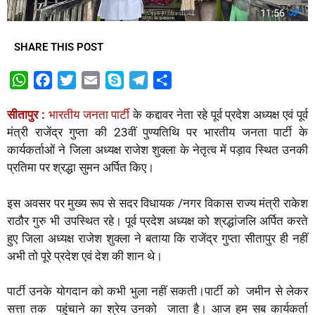
SHARE THIS POST
W
F
T
E
S
T
S
h
a
w
m
k
e
h
सीतापुर :
भारतीय जनता पार्टी
के कद्दावर नेता रहे पूर्व प्रदेश अध्यक्ष एवं पूर्व
a
c
i
a
y
l
a
मंत्री राजेंद्र गुप्ता की 23वीं पुण्यतिथि पर भारतीय जनता पार्टी के
t
e
t
i
p
e
r
कार्यकर्ताओं ने जिला अध्यक्ष राजेश शुक्ला के नेतृत्व में पड़ाव स्थित उनकी
s
b
t
l
e
g
e
प्रतिमा पर श्रद्धा सुमन अर्पित किए।
A
o
e
r
p
o
r
a
इस अवसर पर मुख्य रूप से सदर विधायक /नगर विकास राज्य मंत्री राकेश
p
k
m
राठौर गुरु भी उपस्थित रहे। पूर्व प्रदेश अध्यक्ष को श्रद्धांजलि अर्पित करते
हुए जिला अध्यक्ष राजेश शुक्ला ने बताया कि राजेंद्र गुप्ता सीतापुर ही नहीं
अभी तो पूरे प्रदेश एवं देश की शान थे।
पार्टी उनके योगदान को कभी भुला नहीं सकती।पार्टी को जमीन से लेकर
सत्ता तक पहुंचाने का श्रेय उनको जाता है। आज हम सब कार्यकर्ता