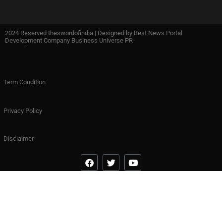
2024 Reserved theswordofindia | Designed by
Best News Portal
Development Company Business Universe PR
Term Condition
Privacy Policy
Disclaimer