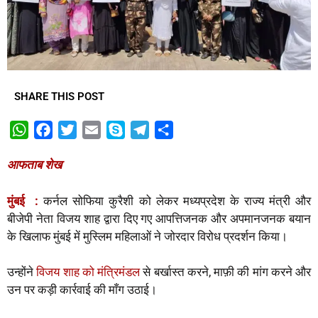
SHARE THIS POST
W
F
T
E
S
T
S
h
a
w
m
k
e
h
आफताब शेख
a
c
i
a
y
l
a
t
e
t
i
p
e
r
मुंबई :
कर्नल सोफिया कुरैशी को लेकर मध्यप्रदेश के राज्य मंत्री और
s
b
t
l
e
g
e
बीजेपी नेता विजय शाह द्वारा दिए गए आपत्तिजनक और अपमानजनक बयान
A
o
e
r
के खिलाफ मुंबई में मुस्लिम महिलाओं ने जोरदार विरोध प्रदर्शन किया।
p
o
r
a
p
k
m
उन्होंने
विजय शाह को मंत्रिमंडल
से बर्खास्त करने, माफ़ी की मांग करने और
उन पर कड़ी कार्रवाई की माँग उठाई।