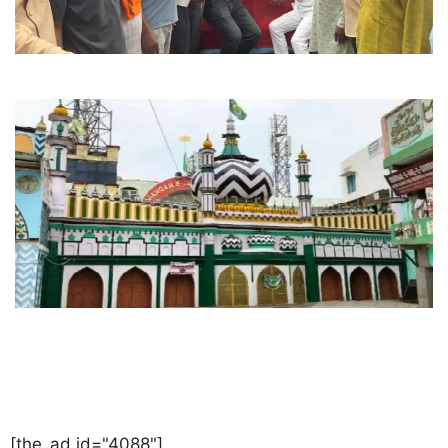
[the_ad id="4088"]