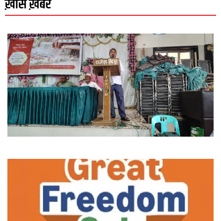
ख़ास ख़बरें