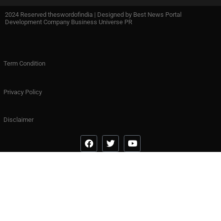
2024 Reserved theswordofindia | Designed by
Best News Portal
Development Company Business Universe PR
Term Condition
Privacy Policy
Disclaimer