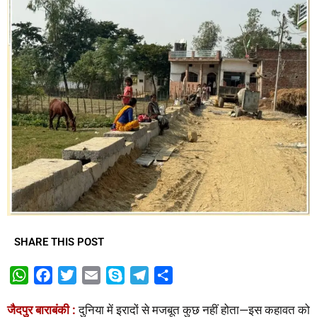
SHARE THIS POST
W
F
T
E
S
T
S
h
a
w
m
k
e
h
जैदपुर बाराबंकी :
दुनिया में इरादों से मजबूत कुछ नहीं होता—इस कहावत को
a
c
i
a
y
l
a