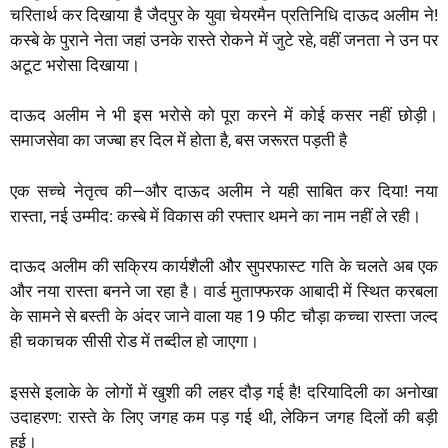
चरितार्थ कर दिखाया है जैदपुर के युवा चेयरमैन प्रतिनिधि दाऊद अलीम ने!
t
e
t
i
p
e
r
कस्बे के पुराने नेता जहां उनके रास्ते रोकने में जुटे रहे, वहीं जनता ने उन पर
s
b
t
l
e
g
e
अटूट भरोसा दिखाया।
A
o
e
r
p
o
r
a
दाऊद अलीम ने भी इस भरोसे को पूरा करने में कोई कसर नहीं छोड़ी।
p
k
m
समाजसेवा का जज्बा हर दिल में होता है, बस जरूरत पड़ती है
एक सच्चे नेतृत्व की—और दाऊद अलीम ने यही साबित कर दिया! नया
रास्ता, नई उम्मीद: कस्बे में विकास की रफ्तार थमने का नाम नहीं ले रही।
दाऊद अलीम की सक्रिय कार्यशैली और सुपरफास्ट गति के चलते अब एक
और नया रास्ता बनने जा रहा है। वार्ड मुताफ्फरक आबादी में स्थित करबला
के सामने से बस्ती के अंदर जाने वाला यह 19 फीट चौड़ा कच्चा रास्ता जल्द
ही चकाचक सीसी रोड में तब्दील हो जाएगा।
इससे इलाके के लोगों में खुशी की लहर दौड़ गई है! दरियादिली का अनोखा
उदाहरण: रास्ते के लिए जगह कम पड़ गई थी, लेकिन जगह दिलों की बड़ी
हुई।