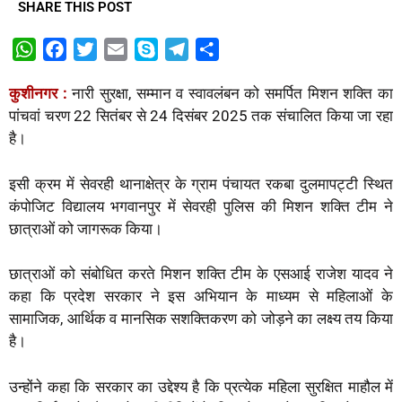
SHARE THIS POST
W
F
T
E
S
T
S
h
a
w
m
k
e
h
कुशीनगर :
नारी सुरक्षा, सम्मान व स्वावलंबन को समर्पित मिशन शक्ति का
a
c
i
a
y
l
a
पांचवां चरण 22 सितंबर से 24 दिसंबर 2025 तक संचालित किया जा रहा
t
e
t
i
p
e
r
है।
s
b
t
l
e
g
e
A
o
e
r
इसी क्रम में सेवरही थानाक्षेत्र के ग्राम पंचायत रकबा दुलमापट्टी स्थित
p
o
r
a
कंपोजिट विद्यालय भगवानपुर में सेवरही पुलिस की मिशन शक्ति टीम ने
p
k
m
छात्राओं को जागरूक किया।
छात्राओं को संबोधित करते मिशन शक्ति टीम के एसआई राजेश यादव ने
कहा कि प्रदेश सरकार ने इस अभियान के माध्यम से महिलाओं के
सामाजिक, आर्थिक व मानसिक सशक्तिकरण को जोड़ने का लक्ष्य तय किया
है।
उन्होंने कहा कि सरकार का उद्देश्य है कि प्रत्येक महिला सुरक्षित माहौल में