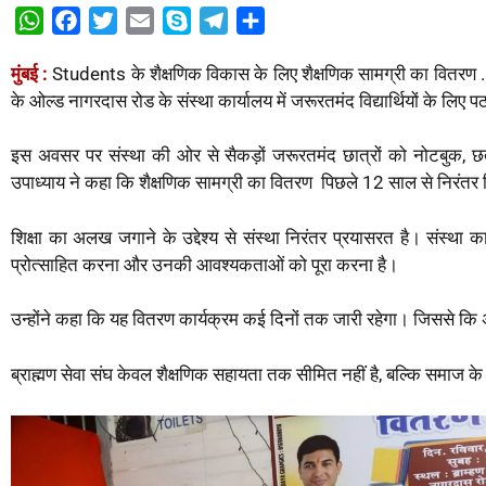
W
F
T
E
S
T
S
h
a
w
m
k
e
h
मुंबई :
Students के शैक्षणिक विकास के लिए शैक्षणिक सामग्री का वितरण . प्रत
a
c
i
a
y
l
a
के ओल्ड नागरदास रोड के संस्था कार्यालय में जरूरतमंद विद्यार्थियों के लि
t
e
t
i
p
e
r
s
b
t
l
e
g
e
इस अवसर पर संस्था की ओर से सैकड़ों जरूरतमंद छात्रों को नोटबुक, छत
A
o
e
r
उपाध्याय ने कहा कि शैक्षणिक सामग्री का वितरण पिछले 12 साल से निरंतर 
p
o
r
a
p
k
m
शिक्षा का अलख जगाने के उद्देश्य से संस्था निरंतर प्रयासरत है। संस्था का 
प्रोत्साहित करना और उनकी आवश्यकताओं को पूरा करना है।
उन्होंने कहा कि यह वितरण कार्यक्रम कई दिनों तक जारी रहेगा। जिससे कि
ब्राह्मण सेवा संघ केवल शैक्षणिक सहायता तक सीमित नहीं है, बल्कि समाज के 