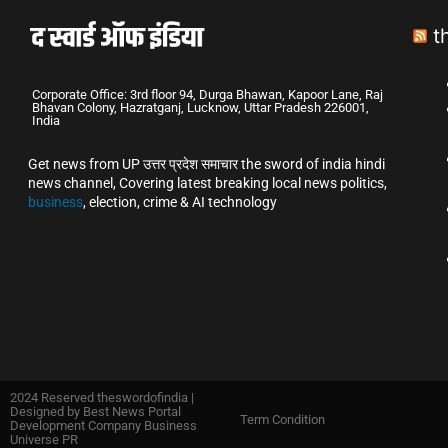
t
Corporate Office: 3rd floor 94, Durga Bhawan, Kapoor Lane, Raj
Bhavan Colony, Hazratganj, Lucknow, Uttar Pradesh 226001,
India
Get news from UP उत्तर प्रदेश समाचार the sword of india hindi
news channel, Covering latest breaking local news politics,
business
, election, crime & AI technology
2024 Reserved theswordofindia |
Designed by
Best News Portal
Term Condition
Development Company Business
Universe PR