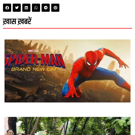
ख़ास ख़बरें