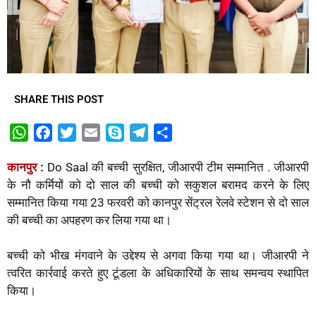
SHARE THIS POST
W
F
T
E
S
T
S
h
a
w
m
k
e
h
कानपुर :
Do Saal की बच्ची सुरक्षित, जीआरपी टीम सम्मानित . जीआरपी
a
c
i
a
y
l
a
के नौ कर्मियों को दो साल की बच्ची को सकुशल बरामद करने के लिए
t
e
t
i
p
e
r
सम्मानित किया गया 23 फरवरी को कानपुर सेंट्रल रेलवे स्टेशन से दो साल
s
b
t
l
e
g
e
की बच्ची का अपहरण कर लिया गया था।
A
o
e
r
p
o
r
a
बच्ची को भीख मंगवाने के उद्देश्य से अगवा किया गया था। जीआरपी ने
p
k
m
त्वरित कार्रवाई करते हुए टूंडला के अधिकारियों के साथ समन्वय स्थापित
किया।