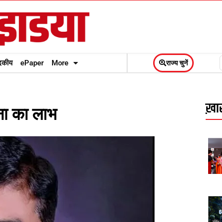
दकीय
ePaper
More
राज्य चुनें
ख़ास
जना का लाभ