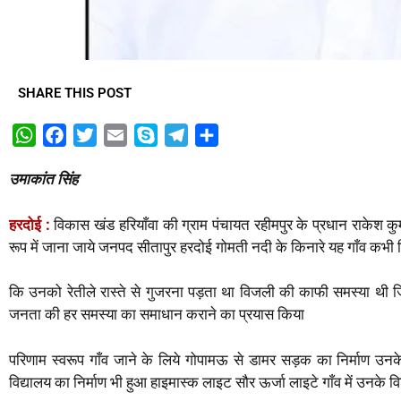
SHARE THIS POST
W
F
T
E
S
T
S
h
a
w
m
k
e
h
उमाकांत सिंह
a
c
i
a
y
l
a
t
e
t
i
p
e
r
हरदोई :
विकास खंड हरियाँवा की ग्राम पंचायत रहीमपुर के प्रधान राकेश कु
s
b
t
l
e
g
e
रूप में जाना जाये जनपद सीतापुर हरदोई गोमती नदी के किनारे यह गाँव कभी व
A
o
e
r
p
o
r
a
कि उनको रेतीले रास्ते से गुजरना पड़ता था विजली की काफी समस्या थी जिस
p
k
m
जनता की हर समस्या का समाधान कराने का प्रयास किया
परिणाम स्वरूप गाँव जाने के लिये गोपामऊ से डामर सड़क का निर्माण उनके प
विद्यालय का निर्माण भी हुआ हाइमास्क लाइट सौर ऊर्जा लाइटे गाँव में उनके व