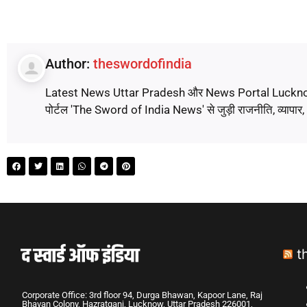
Author:
theswordofindia
Latest News Uttar Pradesh और News Portal Lucknow पर पढ़े
पोर्टल 'The Sword of India News' से जुड़ी राजनीति, व्यापार
t
Corporate Office: 3rd floor 94, Durga Bhawan, Kapoor Lane, Raj
Bhavan Colony, Hazratganj, Lucknow, Uttar Pradesh 226001,