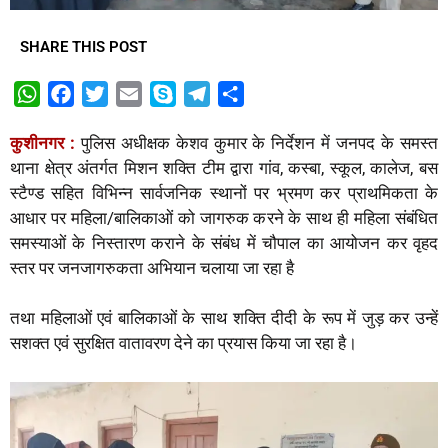
SHARE THIS POST
W
F
T
E
S
T
S
h
a
w
m
k
e
h
कुशीनगर :
पुलिस अधीक्षक केशव कुमार के निर्देशन में जनपद के समस्त
a
c
i
a
y
l
a
थाना क्षेत्र अंतर्गत मिशन शक्ति टीम द्वारा गांव, कस्बा, स्कूल, कालेज, बस
t
e
t
i
p
e
r
स्टैण्ड सहित विभिन्न सार्वजनिक स्थानों पर भ्रमण कर प्राथमिकता के
s
b
t
l
e
g
e
आधार पर महिला/बालिकाओं को जागरुक करने के साथ ही महिला संबंधित
A
o
e
r
समस्याओं के निस्तारण कराने के संबंध में चौपाल का आयोजन कर वृहद
p
o
r
a
स्तर पर जनजागरुकता अभियान चलाया जा रहा है
p
k
m
तथा महिलाओं एवं बालिकाओं के साथ शक्ति दीदी के रूप में जुड़ कर उन्हें
सशक्त एवं सुरक्षित वातावरण देने का प्रयास किया जा रहा है।