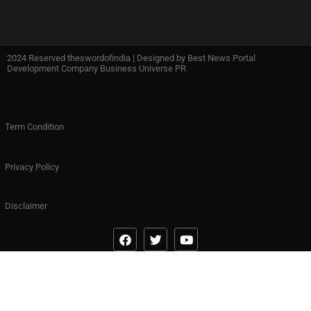
2024 Reserved theswordofindia | Designed by
Best News Portal
Development Company Business Universe PR
Term Condition
Privacy Policy
Disclaimer