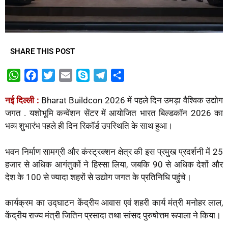
SHARE THIS POST
W
F
T
E
S
T
S
h
a
w
m
k
e
h
नई दिल्ली :
Bharat Buildcon 2026 में पहले दिन उमड़ा वैश्विक उद्योग
a
c
i
a
y
l
a
जगत . यशोभूमि कन्वेंशन सेंटर में आयोजित भारत बिल्डकॉन 2026 का
t
e
t
i
p
e
r
भव्य शुभारंभ पहले ही दिन रिकॉर्ड उपस्थिति के साथ हुआ।
s
b
t
l
e
g
e
A
o
e
r
भवन निर्माण सामग्री और कंस्ट्रक्शन क्षेत्र की इस प्रमुख प्रदर्शनी में 25
p
o
r
a
हजार से अधिक आगंतुकों ने हिस्सा लिया, जबकि 90 से अधिक देशों और
p
k
m
देश के 100 से ज्यादा शहरों से उद्योग जगत के प्रतिनिधि पहुंचे।
कार्यक्रम का उद्घाटन केंद्रीय आवास एवं शहरी कार्य मंत्री मनोहर लाल,
केंद्रीय राज्य मंत्री जितिन प्रसादा तथा सांसद पुरुषोत्तम रूपाला ने किया।