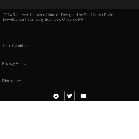
2024 Reserved theswordofindia | Designed by
Best News Portal
Development Company Business Universe PR
Term Condition
Privacy Policy
Disclaimer