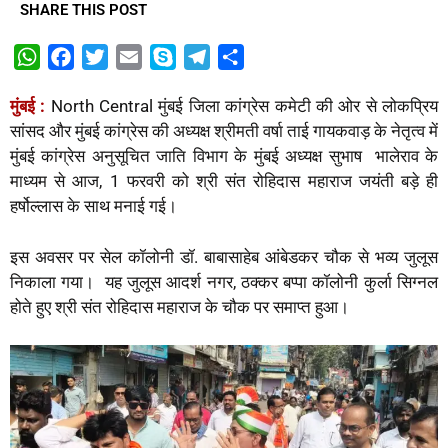
SHARE THIS POST
W
F
T
E
S
T
S
h
a
w
m
k
e
h
मुंबई :
North Central मुंबई जिला कांग्रेस कमेटी की ओर से लोकप्रिय
a
c
i
a
y
l
a
सांसद और मुंबई कांग्रेस की अध्यक्ष श्रीमती वर्षा ताई गायकवाड़ के नेतृत्व में
t
e
t
i
p
e
r
मुंबई कांग्रेस अनुसूचित जाति विभाग के मुंबई अध्यक्ष सुभाष भालेराव के
s
b
t
l
e
g
e
माध्यम से आज, 1 फरवरी को श्री संत रोहिदास महाराज जयंती बड़े ही
A
o
e
r
हर्षोल्लास के साथ मनाई गई।
p
o
r
a
p
k
m
इस अवसर पर सेल कॉलोनी डॉ. बाबासाहेब आंबेडकर चौक से भव्य जुलूस
निकाला गया। यह जुलूस आदर्श नगर, ठक्कर बप्पा कॉलोनी कुर्ला सिग्नल
होते हुए श्री संत रोहिदास महाराज के चौक पर समाप्त हुआ।