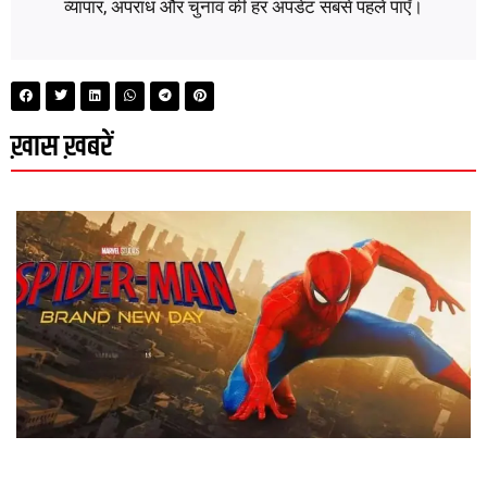
व्यापार, अपराध और चुनाव की हर अपडेट सबसे पहले पाएँ।
ख़ास ख़बरें