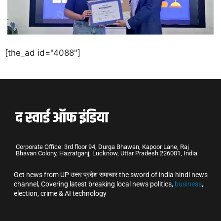
[the_ad id="4088"]
Corporate Office: 3rd floor 94, Durga Bhawan, Kapoor Lane, Raj
Bhavan Colony, Hazratganj, Lucknow, Uttar Pradesh 226001, India
Get news from UP उत्तर प्रदेश समाचार the sword of india hindi news
channel, Covering latest breaking local news politics,
business
,
election, crime & AI technology