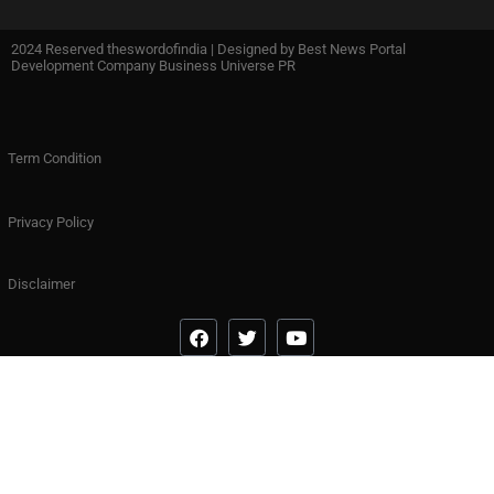
2024 Reserved theswordofindia | Designed by
Best News Portal
Development Company Business Universe PR
Term Condition
Privacy Policy
Disclaimer