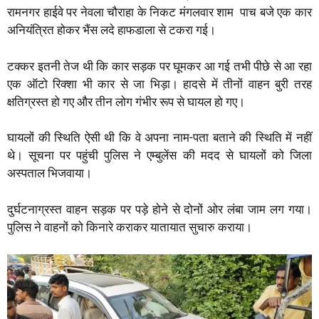
रामनगर हाईवे पर नेवला चौराहा के निकट मंगलवार शाम पाच बजे एक कार
t
e
t
i
p
e
r
अनियंत्रित होकर भैंस लदे हाफडाला से टकरा गई।
s
b
t
l
e
g
e
A
o
e
r
टक्कर इतनी तेज थी कि कार सड़क पर घूमकर आ गई तभी पीछे से आ रहा
p
o
r
a
एक ऑटो रिक्शा भी कार से जा भिड़ा। हादसे में तीनों वाहन बुरी तरह
p
k
m
क्षतिग्रस्त हो गए और तीन लोग गंभीर रूप से घायल हो गए।
घायलों की स्थिति ऐसी थी कि वे अपना नाम-पता बताने की स्थिति में नहीं
थे। सूचना पर पहुंची पुलिस ने एम्बुलेंस की मदद से घायलों को जिला
अस्पताल भिजवाया।
दुर्घटनाग्रस्त वाहन सड़क पर पड़े होने से दोनों ओर लंबा जाम लग गया।
पुलिस ने वाहनों को किनारे कराकर यातायात सुचारु कराया।