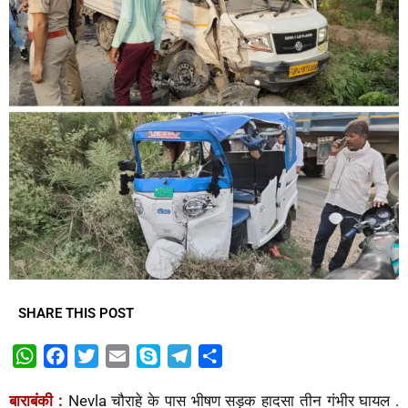
SHARE THIS POST
W
F
T
E
S
T
S
h
a
w
m
k
e
h
बाराबंकी :
Nevla चौराहे के पास भीषण सड़क हादसा तीन गंभीर घायल .
a
c
i
a
y
l
a