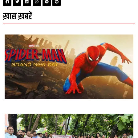
ख़ास ख़बरें