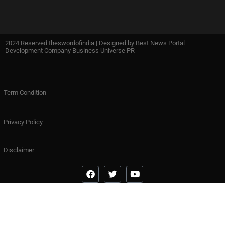
2024 Reserved theswordofindia | Designed by
Best News Portal
Development Company Business Universe PR
Term Condition
Privacy Policy
Disclaimer