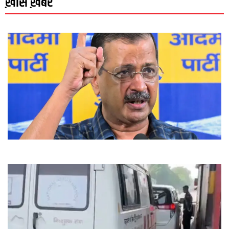
ख़ास ख़बरें