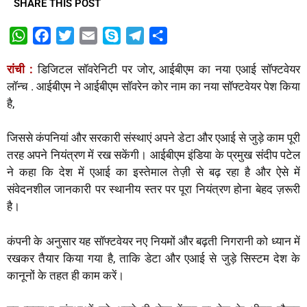
SHARE THIS POST
W
F
T
E
S
T
S
h
a
w
m
k
e
h
रांची :
डिजिटल सॉवरेनिटी पर जोर, आईबीएम का नया एआई सॉफ्टवेयर
a
c
i
a
y
l
a
लॉन्च . आईबीएम ने आईबीएम सॉवरेन कोर नाम का नया सॉफ्टवेयर पेश किया
t
e
t
i
p
e
r
है,
s
b
t
l
e
g
e
A
o
e
r
जिससे कंपनियां और सरकारी संस्थाएं अपने डेटा और एआई से जुड़े काम पूरी
p
o
r
a
तरह अपने नियंत्रण में रख सकेंगी। आईबीएम इंडिया के प्रमुख संदीप पटेल
p
k
m
ने कहा कि देश में एआई का इस्तेमाल तेज़ी से बढ़ रहा है और ऐसे में
संवेदनशील जानकारी पर स्थानीय स्तर पर पूरा नियंत्रण होना बेहद ज़रूरी
है।
कंपनी के अनुसार यह सॉफ्टवेयर नए नियमों और बढ़ती निगरानी को ध्यान में
रखकर तैयार किया गया है, ताकि डेटा और एआई से जुड़े सिस्टम देश के
कानूनों के तहत ही काम करें।