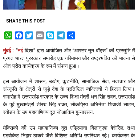
SHARE THIS POST
W
F
T
E
S
T
S
h
a
w
m
k
e
h
मुंबई :
“
नई
दिशा” द्वारा आयोजित और “आफ्टर नून वॉइस” की प्रस्तुति में
a
c
i
a
y
l
a
प्रगत भारत पुरस्कार समारोह एक गरिमामय और राष्ट्रभक्ति की भावना से
t
e
t
i
p
e
r
ओत-प्रोत कार्यक्रम के रूप में संपन्न हुआ।
s
b
t
l
e
g
e
A
o
e
r
इस आयोजन में शासन, उद्योग, कूटनीति, सामाजिक सेवा, नवाचार और
p
o
r
a
संस्कृति के क्षेत्रों से जुड़े देश के प्रतिष्ठित व्यक्तित्वों ने हिस्सा लिया।
p
k
m
समारोह में उत्तराखंड सरकार के उच्च शिक्षा मंत्री धन सिंह रावत, उत्तराखंड
के पूर्व मुख्यमंत्री तीरथ सिंह रावत, लोकप्रिय अभिनेता शिवाजी साटम,
स्वीडन के उप महावाणिज्य दूत जोआकिम गुन्नारसन,
मैक्सिको की उप महावाणिज्य दूत एड्रियाना विलानुएवा बेसेरिल, तथा
एडवोकेट निहार ठाकरे जैसे विशिष्ट अतिथि उपस्थित रहे। कार्यक्रम के