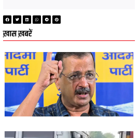
ख़ास ख़बरें