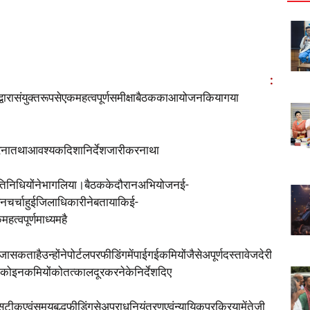
नगर :
द्वारासंयुक्तरूपसेएकमहत्वपूर्णसमीक्षाबैठककाआयोजनकियागया
षाकरनातथाआवश्यकदिशानिर्देशजारीकरनाथा
्रतिनिधियोंनेभागलिया।बैठककेदौरानअभियोजनई-
हनचर्चाहुईजिलाधिकारीनेबतायाकिई-
त्वपूर्णमाध्यमहै
कताहैउन्होंनेपोर्टलपरफीडिंगमेंपाईगईकमियोंजैसेअपूर्णदस्तावेजदेरी
ंकोइनकमियोंकोतत्कालदूरकरनेकेनिर्देशदिए
ीकएवंसमयबद्धफीडिंगसेअपराधनियंत्रणएवंन्यायिकप्रक्रियामेंतेजी