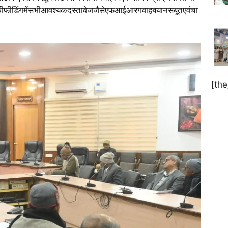
दमेकीफीडिंगमेंसभीआवश्यकदस्तावेजजैसेएफआईआरगवाहबयानसबूतएवंचा
[th