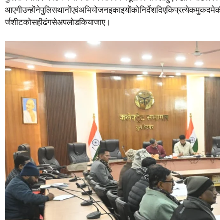
आएगीउन्होंनेपुलिसथानोंएवंअभियोजनइकाइयोंकोनिर्देशदिएकिप्रत्येकमुक
र्जशीटकोसहीढंगसेअपलोडकियाजाए।