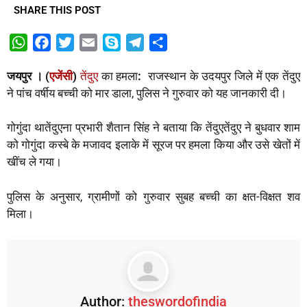
SHARE THIS POST
W
F
T
E
S
T
S
h
a
w
m
k
e
h
जयपुर । (
एजेंसी
)
तेंदुए
का हमला
:
राजस्थान के उदयपुर जिले में एक तेंदुए
a
c
i
a
y
l
a
ने पांच वर्षीय बच्ची को मार डाला, पुलिस ने गुरुवार को यह जानकारी दी।
t
e
t
i
p
e
r
s
b
t
l
e
g
e
गोगुंदा था
तेंदुएना प्रभारी शैतान सिंह ने बताया कि तेंदुए
तेंदुए ने बुधवार शाम
A
o
e
r
को गोगुंदा कस्बे के मजावद इलाके में सूरज पर हमला किया और उसे खेतों में
p
o
r
a
खींच ले गया।
p
k
m
पुलिस के अनुसार, ग्रामीणों को गुरुवार सुबह बच्ची का क्षत-विक्षत शव
मिला।
Author:
theswordofindia