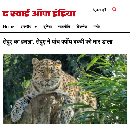
राज्य चुनें
Home
राष्ट्रीय
दुनिया
राजनीति
बिजनेस
मनोरंजन
क्रिकेट
तेंदुए का हमला: तेंदुए ने पांच वर्षीय बच्ची को मार डाला