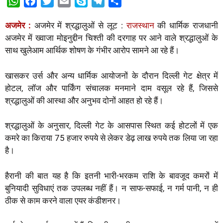
W
F
T
E
S
T
S
h
a
w
m
k
e
h
अजमेर :
अजमेर में श्रद्धालुओं से लूट :
राजस्थान
की धार्मिक राजधानी
a
c
i
a
y
l
a
अजमेर में ख्वाजा मोइनुद्दीन चिश्ती की दरगाह पर आने वाले श्रद्धालुओं के
t
e
t
i
p
e
r
साथ खुलेआम आर्थिक शोषण के गंभीर आरोप सामने आ रहे हैं।
s
b
t
l
e
g
e
A
o
e
r
खासकर उर्स और अन्य धार्मिक आयोजनों के दौरान दिल्ली गेट क्षेत्र में
p
o
r
a
होटल, लॉज और पार्किंग संचालक मनमाने दाम वसूल रहे हैं, जिससे
p
k
m
श्रद्धालुओं की आस्था और अनुभव दोनों आहत हो रहे हैं।
श्रद्धालुओं के अनुसार, दिल्ली गेट के आसपास स्थित कई होटलों में एक
कमरे का किराया 75 हजार रुपये से लेकर डेढ़ लाख रुपये तक लिया जा रहा
है।
हैरानी की बात यह है कि इतनी भारी-भरकम राशि के बावजूद कमरों में
बुनियादी सुविधाएं तक उपलब्ध नहीं हैं। न साफ-सफाई, न गर्म पानी, न ही
ठीक से काम करने वाला एयर कंडीशनर।