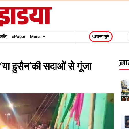
दकीय
ePaper
More
राज्य चुनें
ख़ास
ा हुसैन’की सदाओं से गूंजा