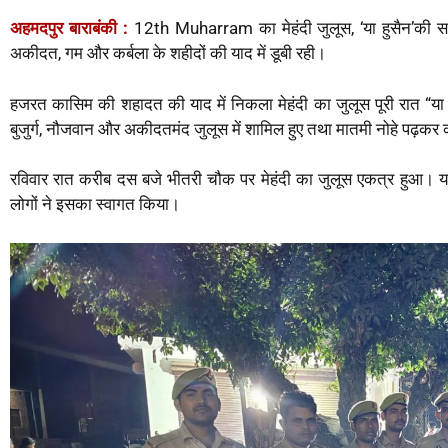
h
a
w
m
k
e
h
अहमदपुर बाराबंकी :
12th Muharram का मेहंदी जुलूस, ‘या हुसैन’की सदाओ
a
c
i
a
y
l
a
अकीदत, गम और कर्बला के शहीदों की याद में डूबी रही।
t
e
t
i
p
e
r
s
b
t
l
e
g
e
हजरत कासिम की शहादत की याद में निकला मेहंदी का जुलूस पूरी रात “या हुस
A
o
e
r
बुजुर्ग, नौजवान और अकीदतमंद जुलूस में शामिल हुए तथा मातमी नोहे पढ़क
p
o
r
a
p
k
m
रविवार रात करीब दस बजे भीतरी चौक पर मेहंदी का जुलूस एकत्र हुआ। यहां स
लोगों ने इसका स्वागत किया।