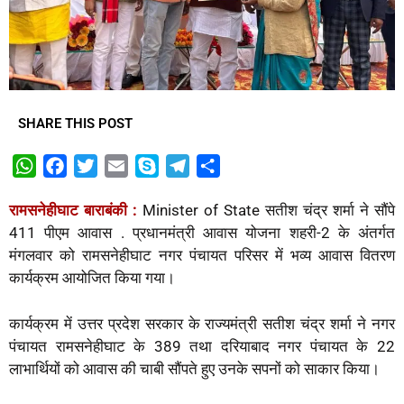
SHARE THIS POST
W
F
T
E
S
T
S
h
a
w
m
k
e
h
रामसनेहीघाट बाराबंकी :
Minister of State सतीश चंद्र शर्मा ने सौंपे
a
c
i
a
y
l
a
411 पीएम आवास . प्रधानमंत्री आवास योजना शहरी-2 के अंतर्गत
t
e
t
i
p
e
r
मंगलवार को रामसनेहीघाट नगर पंचायत परिसर में भव्य आवास वितरण
s
b
t
l
e
g
e
कार्यक्रम आयोजित किया गया।
A
o
e
r
p
o
r
a
कार्यक्रम में उत्तर प्रदेश सरकार के राज्यमंत्री सतीश चंद्र शर्मा ने नगर
p
k
m
पंचायत रामसनेहीघाट के 389 तथा दरियाबाद नगर पंचायत के 22
लाभार्थियों को आवास की चाबी सौंपते हुए उनके सपनों को साकार किया।