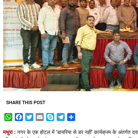
SHARE THIS POST
W
F
T
E
S
T
S
h
a
w
m
k
e
h
मथुरा :
नगर के एक होटल में ‘डायरिया से डर नहीं’ कार्यक्रम के अंतर्गत दव
a
c
i
a
y
l
a