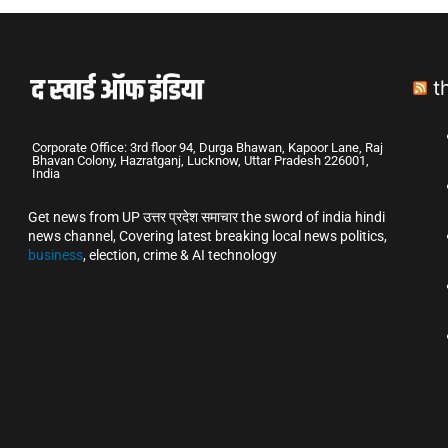
t
Corporate Office: 3rd floor 94, Durga Bhawan, Kapoor Lane, Raj
Bhavan Colony, Hazratganj, Lucknow, Uttar Pradesh 226001,
India
Get news from UP उत्तर प्रदेश समाचार the sword of india hindi
news channel, Covering latest breaking local news politics,
business
, election, crime & AI technology