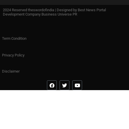
2024 Reserved theswordofindia | Designed by
Best News Portal
Development Company Business Universe PR
Term Condition
Privacy Policy
Disclaimer