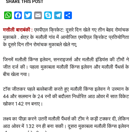
SHARE THIS POST
W
F
T
E
S
T
S
h
a
w
m
k
e
h
मसौली बाराबंकी :
एमपीएल क्रिकेट: दूसरे दिन खेले गए तीन बेहद रोमांचक
a
c
i
a
y
l
a
मुकाबले . क्षेत्र के मलौली गांव में आयोजित एमपीएल क्रिकेट प्रतियोगिता
t
e
t
i
p
e
r
के दूसरे दिन तीन रोमांचक मुकाबले खेले गए,
s
b
t
l
e
g
e
A
o
e
r
जिनमें मलौली किंग्स इलेवन, सनराइजर्स और मलौली इंडियंस की टीमों ने
p
o
r
a
जीत दर्ज की। पहला मुकाबला मलौली किंग्स इलेवन और मलौली पैंथर्स के
p
k
m
बीच खेला गया।
टॉस जीतकर पहले बल्लेबाजी करते हुए मलौली किंग्स इलेवन ने उस्मान के
44 और सलमान के 24 रनों की बदौलत निर्धारित आठ ओवर में सात विकेट
खोकर 142 रन बनाए।
लक्ष्य का पीछा करने उतरी मलौली पैंथर्स की टीम ने कड़ी टक्कर दी, लेकिन
आठ ओवर में 132 रन ही बना सकी। दूसरा मुकाबला मलौली किंग्स इलेवन