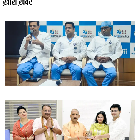
ख़ास ख़बरें