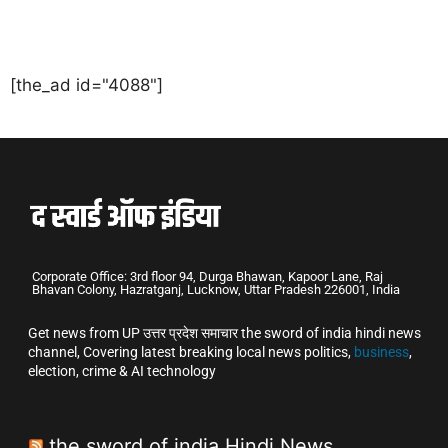
[the_ad id="4088"]
Corporate Office: 3rd floor 94, Durga Bhawan, Kapoor Lane, Raj
Bhavan Colony, Hazratganj, Lucknow, Uttar Pradesh 226001, India
Get news from UP उत्तर प्रदेश समाचार the sword of india hindi news
channel, Covering latest breaking local news politics,
business
,
election, crime & AI technology
the sword of india Hindi News