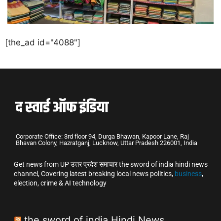
[the_ad id="4088"]
Corporate Office: 3rd floor 94, Durga Bhawan, Kapoor Lane, Raj
Bhavan Colony, Hazratganj, Lucknow, Uttar Pradesh 226001, India
Get news from UP उत्तर प्रदेश समाचार the sword of india hindi news
channel, Covering latest breaking local news politics,
business
,
election, crime & AI technology
the sword of india Hindi News