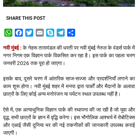
SHARE THIS POST
W
F
T
E
S
T
S
h
a
w
m
k
e
h
नवी मुंबई :
के नेहरू तारामंडल की धरती पर नवी मुंबई नेरुल के वंडर्स पार्क में
a
c
i
a
y
l
a
नगर निगम एक विज्ञान पार्क विकसित कर रहा है। इस पार्क का पहला चरण
t
e
t
i
p
e
r
जनवरी 2026 तक पूरा हो जाएगा।
s
b
t
l
e
g
e
A
o
e
r
इसके बाद, दूसरे चरण में आंतरिक साज-सज्जा और प्रदर्शनियाँ लगाने का
p
o
r
a
काम शुरू होगा। नवी मुंबई शहर में मनपा द्वारा पार्कों और मैदानों के अलावा
p
k
m
छात्रों के लिए कोई अन्य मनोरंजन या पर्यटन स्थल उपलब्ध नहीं है।
ऐसे में, एक अत्याधुनिक विज्ञान पार्क की स्थापना की जा रही है जो युवा और
वृद्ध, सभी छात्रों के ज्ञान में वृद्धि करेगा। इस भौगोलिक आश्चर्य में रोबोटिक्स
और एआई जैसी दुनिया भर की नई तकनीकों की जानकारी उपलब्ध कराई
जाएगी।