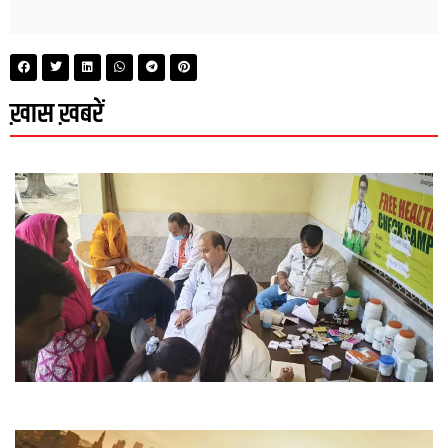
ख़ास ख़बरें