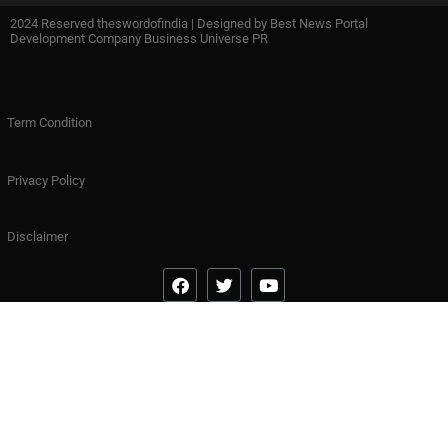
2024 Reserved theswordofindia | Designed by
Best News Portal
Development Company Business Universe PR
Term Condition
Privacy Policy
Disclaimer