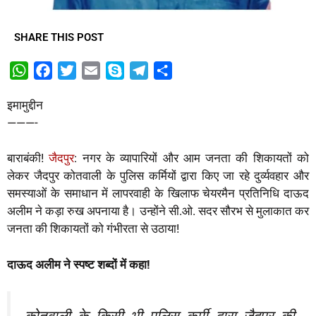
SHARE THIS POST
W
F
T
E
S
T
S
h
a
w
m
k
e
h
इमामुद्दीन
a
c
i
a
y
l
a
———-
t
e
t
i
p
e
r
s
b
t
l
e
g
e
बाराबंकी!
जैदपुर
: नगर के व्यापारियों और आम जनता की शिकायतों को
A
o
e
r
लेकर जैदपुर कोतवाली के पुलिस कर्मियों द्वारा किए जा रहे दुर्व्यवहार और
p
o
r
a
समस्याओं के समाधान में लापरवाही के खिलाफ चेयरमैन प्रतिनिधि दाऊद
p
k
m
अलीम ने कड़ा रुख अपनाया है। उन्होंने सी.ओ. सदर सौरभ से मुलाकात कर
जनता की शिकायतों को गंभीरता से उठाया!
दाऊद अलीम ने स्पष्ट शब्दों में कहा!