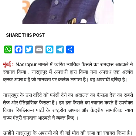
SHARE THIS POST
W
F
T
E
S
T
S
h
a
w
m
k
e
h
मुंबई :
Nasrapur मामले में त्वरित न्यायिक फैसले का रामदास आठवले ने
a
c
i
a
y
l
a
स्वागत किया . नास्रापुर में अपराधी द्वारा किया गया अपराध एक अत्यंत
t
e
t
i
p
e
r
क्रूर अपराध है जो मानवता पर कलंक लगाता है। वह अपराधी दरिंदा है।
s
b
t
l
e
g
e
A
o
e
r
नास्रापुर के उस दरिंदे को फांसी देने का अदालत का फैसला देश का सबसे
p
o
r
a
तेज और ऐतिहासिक फैसला है। हम इस फैसले का स्वागत करते हैं उपरोक्त
p
k
m
विचार रिपब्लिकन पार्टी के राष्ट्रीय अध्यक्ष और केंद्रीय सामाजिक न्याय
राज्य मंत्री रामदास आठवले ने व्यक्त किए ।
उन्होंने नास्रापुर के अपराधी को दी गई मौत की सजा का स्वागत किया है।