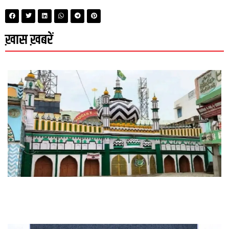
ख़ास ख़बरें