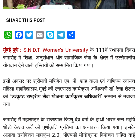
SHARE THIS POST
W
F
T
E
S
T
S
h
a
w
m
k
e
h
मुंबई
पुणे
:
S.N.D.T. Women’s University
के 111वें स्थापना दिवस
a
c
i
a
y
l
a
समारोह में शिक्षा, अनुसंधान और सामाजिक सेवा के क्षेत्र में उल्लेखनीय
t
e
t
i
p
e
r
योगदान देने वाली हस्तियों को सम्मानित किया गया।
s
b
t
l
e
g
e
A
o
e
r
इसी अवसर पर श्रीमती मणिबेन एम. पी. शाह कला एवं वाणिज्य स्वायत्त
p
o
r
a
महिला महाविद्यालय, मुंबई की एनएसएस कार्यक्रम अधिकारी डॉ. रेखा शेलार
p
k
m
को
‘
उत्कृष्ट
राष्ट्रीय
सेवा
योजना
कार्यक्रम
अधिकारी
’
सम्मान से नवाजा
गया।
समारोह में महाराष्ट्र के राज्यपाल जिष्णु देव वर्मा के हाथों भारत रत्न महर्षि
धोंडो केशव कर्वे की पूर्णाकृति प्रतिमा का अनावरण किया गया। इसके
अलावा ‘इनोवेशन महाकुंभ 2.0’, पीएचडी मोनोग्राफ विमोचन सहित कई