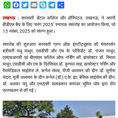
W
F
T
E
S
T
S
h
a
w
m
k
e
h
लखनऊ :
सरस्वती डेंटल कॉलेज और हॉस्पिटल, लखनऊ, ने अपनी
a
c
i
a
y
l
a
बीडीएस बैच के लिए ‘सरंग 2025’ स्नातक समारोह का आयोजन किया, जो
t
e
t
i
p
e
r
13 नवंबर, 2025 को संपन्न हुआ।
s
b
t
l
e
g
e
A
o
e
r
समारोह की शुरुआत सरस्वती ग्रुप ऑफ़ इंस्टीट्यूशंस की चेयरपर्सन
p
o
r
a
श्रीमती मधु माथुर, एसडीसी और एच के प्रेसिडेंट डॉ. राजत माथुर,
p
k
m
एसएचआरसी एवं बीएसएम कॉलेज ऑफ नर्सिंग की डायरेक्टर डॉ. स्मिता
माथुर, एसडीसी और एच के प्रिंसिपल डॉ. कुणाल साह, डायरेक्टर नर्सिंग और
पैरामेडिकल साइंसेज ले. कर्नल संध्या, पीजी अध्ययन की डीन डॉ. सुनीरा
चंद्रा, यूजी अध्ययन के डीन कर्नल (डॉ.) ए.के. झा, बेसिक साइंसेस की डीन,
डॉ. अलका यदु और एनएएसी सलाहकार कमांडर सुमित घोष द्वारा दीप
प्रज्ज्वलन से की गई।