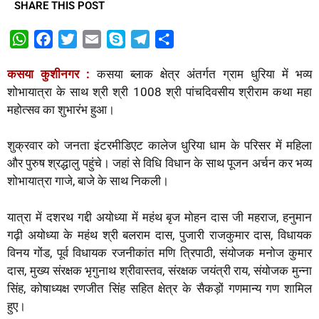
SHARE THIS POST
W
F
T
E
S
T
S
h
a
w
m
k
e
h
कसया कुशीनगर :
कसया ब्लाक क्षेत्र अंतर्गत ग्राम धुरिया में भव्य
a
c
i
a
y
l
a
शोभायात्रा के साथ श्री श्री 1008 श्री पांचदिवसीय श्रीराम कथा महा
t
e
t
i
p
e
r
महोत्सव का शुभारंभ हुआ।
s
b
t
l
e
g
e
A
o
e
r
शुक्रवार को जनता इंटरमीडिएट कालेज धुरिया धाम के परिसर में महिला
p
o
r
a
और पुरुष श्रद्धालु पहुंचे। जहां से विधि विधान के साथ पूजन अर्चन कर भव्य
p
k
m
शोभायात्रा गाजे, बाजे के साथ निकली।
यात्रा में दशरथ गद्दी अयोध्या में महंथ बृज मोहन दास जी महराज, हनुमान
गढ़ी अयोध्या के महंथ श्री बलराम दास, पुजारी राजकुमार दास, विधायक
विनय गोंड, पूर्व विधायक रजनीकांत मणि त्रिपाठी, संयोजक मनोज कुमार
दास, मुख्य संरक्षक भृगुनाथ श्रीवास्तव, संरक्षक जयंत्री राय, संयोजक मुन्ना
सिंह, कोषाध्यक्ष रणजीत सिंह सहित क्षेत्र के सैकड़ों गणमान्य गण शामिल
हुए।