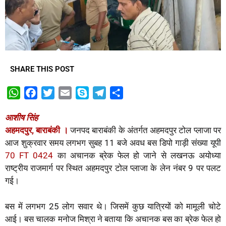
SHARE THIS POST
W
F
T
E
S
T
S
h
a
w
m
k
e
h
आशीष सिंह
a
c
i
a
y
l
a
अहमदपुर, बाराबंकी ।
जनपद बाराबंकी के अंतर्गत अहमदपुर टोल प्लाजा पर
t
e
t
i
p
e
r
आज शुक्रवार समय लगभग सुबह 11 बजे अवध बस डिपो गाड़ी संख्या यूपी
s
b
t
l
e
g
e
70 FT 0424
का अचानक ब्रेक फेल हो जाने से लखनऊ अयोध्या
A
o
e
r
राष्ट्रीय राजमार्ग पर स्थित अहमदपुर टोल प्लाजा के लेन नंबर 9 पर पलट
p
o
r
a
गई।
p
k
m
बस में लगभग 25 लोग सवार थे। जिसमें कुछ यात्रियों को मामूली चोटे
आई। बस चालक मनोज मिश्रा ने बताया कि अचानक बस का ब्रेक फेल हो