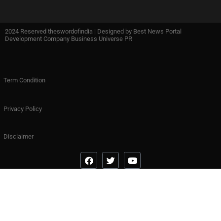
2024 Reserved theswordofindia | Designed by
Best News Portal
Development Company Business Universe PR
Term Condition
Privacy Policy
Disclaimer