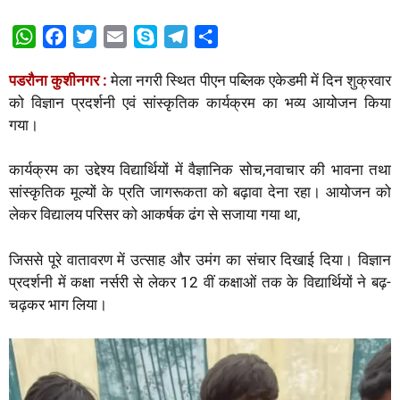
W
F
T
E
S
T
S
h
a
w
m
k
e
h
पडरौना कुशीनगर :
मेला नगरी स्थित पीएन पब्लिक एकेडमी में दिन शुक्रवार
a
c
i
a
y
l
a
को विज्ञान प्रदर्शनी एवं सांस्कृतिक कार्यक्रम का भव्य आयोजन किया
t
e
t
i
p
e
r
गया।
s
b
t
l
e
g
e
A
o
e
r
कार्यक्रम का उद्देश्य विद्यार्थियों में वैज्ञानिक सोच,नवाचार की भावना तथा
p
o
r
a
सांस्कृतिक मूल्यों के प्रति जागरूकता को बढ़ावा देना रहा। आयोजन को
p
k
m
लेकर विद्यालय परिसर को आकर्षक ढंग से सजाया गया था,
जिससे पूरे वातावरण में उत्साह और उमंग का संचार दिखाई दिया। विज्ञान
प्रदर्शनी में कक्षा नर्सरी से लेकर 12 वीं कक्षाओं तक के विद्यार्थियों ने बढ़-
चढ़कर भाग लिया।