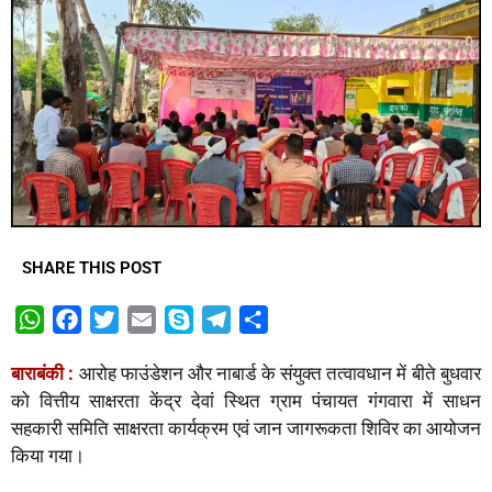
SHARE THIS POST
W
F
T
E
S
T
S
h
a
w
m
k
e
h
बाराबंकी :
आरोह फाउंडेशन और नाबार्ड के संयुक्त तत्वावधान में बीते बुधवार
a
c
i
a
y
l
a
को वित्तीय साक्षरता केंद्र देवां स्थित ग्राम पंचायत गंगवारा में साधन
t
e
t
i
p
e
r
सहकारी समिति साक्षरता कार्यक्रम एवं जान जागरूकता शिविर का आयोजन
s
b
t
l
e
g
e
किया गया।
A
o
e
r
p
o
r
a