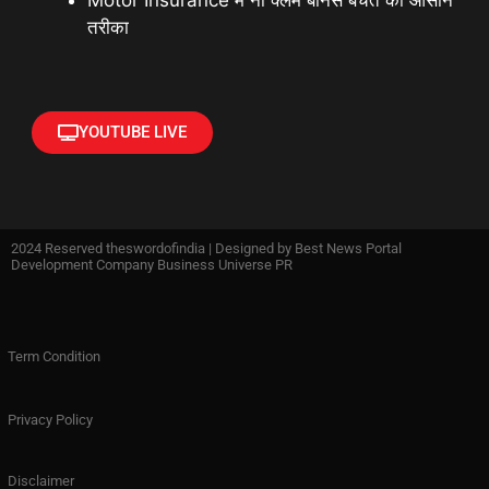
Motor Insurance में नो क्लेम बोनस बचत का आसान
तरीका
YOUTUBE LIVE
2024 Reserved theswordofindia | Designed by
Best News Portal
Development Company Business Universe PR
Term Condition
Privacy Policy
Disclaimer