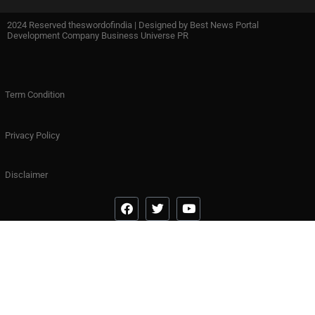
2024 Reserved theswordofindia | Designed by
Best News Portal
Development Company Business Universe PR
Term Condition
Privacy Policy
Disclaimer