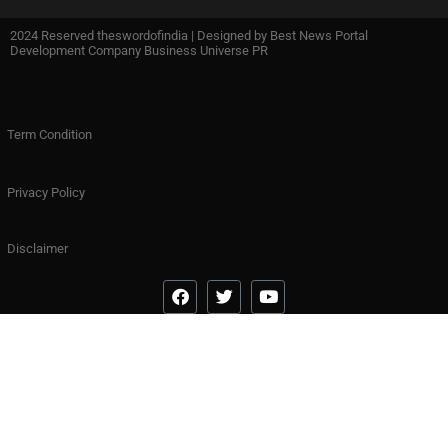
2024 Reserved theswordofindia | Designed by
Best News Portal
Development Company Business Universe PR
Term Condition
Privacy Policy
Disclaimer