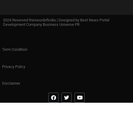
2024 Reserved theswordofindia | Designed by
Best News Portal
Development Company Business Universe PR
Term Condition
Privacy Policy
Disclaimer