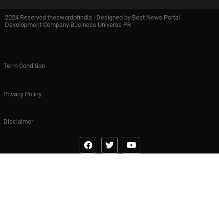
2024 Reserved theswordofindia | Designed by
Best News Portal
Development Company Business Universe PR
Term Condition
Privacy Policy
Disclaimer