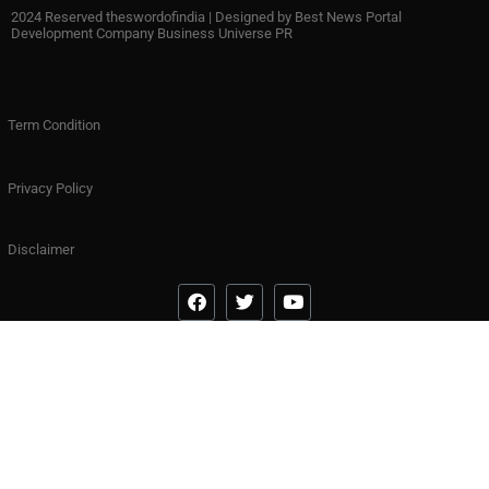
2024 Reserved theswordofindia | Designed by
Best News Portal
Development Company Business Universe PR
Term Condition
Privacy Policy
Disclaimer