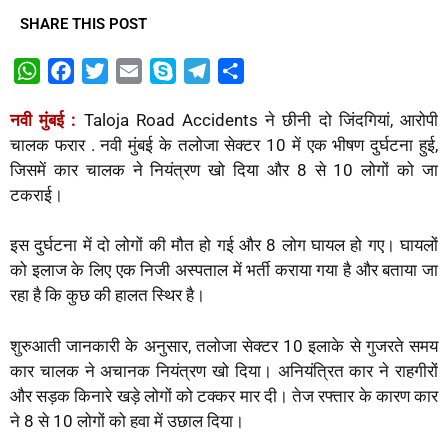
SHARE THIS POST
W
F
T
E
S
T
S
h
a
w
m
k
e
h
नवी मुंबई :
Taloja Road Accidents ने छीनी दो जिंदगियां, आरोपी
a
c
i
a
y
l
a
चालक फरार . नवी मुंबई के तलोजा सेक्टर 10 में एक भीषण दुर्घटना हुई,
t
e
t
i
p
e
r
जिसमें कार चालक ने नियंत्रण खो दिया और 8 से 10 लोगों को जा
s
b
t
l
e
g
e
टकराई।
A
o
e
r
p
o
r
a
इस दुर्घटना में दो लोगों की मौत हो गई और 8 लोग घायल हो गए। घायलों
p
k
m
को इलाज के लिए एक निजी अस्पताल में भर्ती कराया गया है और बताया जा
रहा है कि कुछ की हालत स्थिर है।
शुरुआती जानकारी के अनुसार, तलोजा सेक्टर 10 इलाके से गुजरते समय
कार चालक ने अचानक नियंत्रण खो दिया। अनियंत्रित कार ने राहगीरों
और सड़क किनारे खड़े लोगों को टक्कर मार दी। तेज रफ्तार के कारण कार
ने 8 से 10 लोगों को हवा में उछाल दिया।