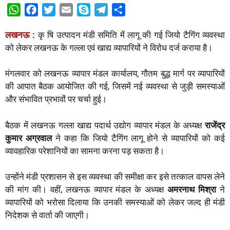
W
F
T
E
S
T
S
h
a
w
m
k
e
h
लखनऊ
:
कृ षि उत्पादन मंडी समिति में लागू की गई जियो टैगिंग व्यवस्था
a
c
i
a
y
l
a
को लेकर लखनऊ के गल्ला एवं खाद्य व्यापारियों ने विरोध दर्ज कराया है।
t
e
t
i
p
e
r
s
b
t
l
e
g
e
मंगलवार को लखनऊ व्यापार मंडल कार्यालय, गौतम बुद्ध मार्ग पर व्यापारियों
A
o
e
r
की आपात बैठक आयोजित की गई, जिसमें नई व्यवस्था से जुड़ी समस्याओं
p
o
r
a
और संभावित प्रभावों पर चर्चा हुई।
p
k
m
बैठक में लखनऊ गल्ला खाद्य पदार्थ उद्योग व्यापार मंडल के अध्यक्ष
राजेंद्र
कुमार
अग्रवाल
ने कहा कि जियो टैगिंग लागू होने से व्यापारियों को कई
व्यावहारिक परेशानियों का सामना करना पड़ सकता है।
उन्होंने मंडी प्रशासन से इस व्यवस्था की समीक्षा कर इसे तत्काल वापस लेने
की मांग की। वहीं, लखनऊ व्यापार मंडल के अध्यक्ष
अमरनाथ
मिश्रा
ने
व्यापारियों को भरोसा दिलाया कि उनकी समस्याओं को लेकर जल्द ही मंडी
निदेशक से वार्ता की जाएगी।