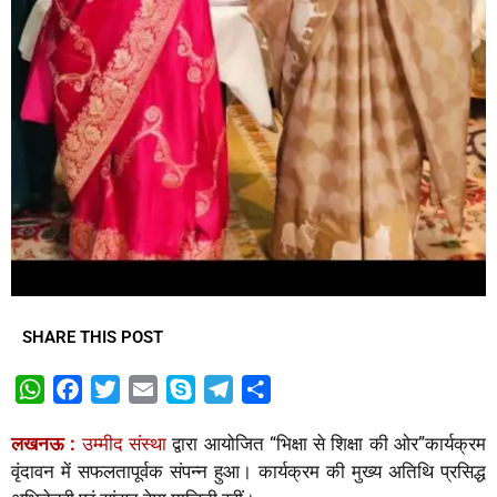
SHARE THIS POST
W
F
T
E
S
T
S
h
a
w
m
k
e
h
लखनऊ :
उम्मीद संस्था
द्वारा आयोजित “भिक्षा से शिक्षा की ओर”कार्यक्रम
a
c
i
a
y
l
a
वृंदावन में सफलतापूर्वक संपन्न हुआ। कार्यक्रम की मुख्य अतिथि प्रसिद्ध
t
e
t
i
p
e
r