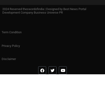
2024 Reserved theswordofindia | Designed by
Best News Portal
Development Company Business Universe PR
Term Condition
Privacy Policy
Disclaimer