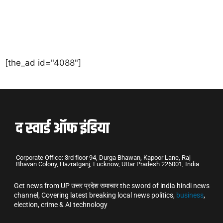
[the_ad id="4088"]
Corporate Office: 3rd floor 94, Durga Bhawan, Kapoor Lane, Raj
Bhavan Colony, Hazratganj, Lucknow, Uttar Pradesh 226001, India
Get news from UP उत्तर प्रदेश समाचार the sword of india hindi news
channel, Covering latest breaking local news politics,
business
,
election, crime & AI technology