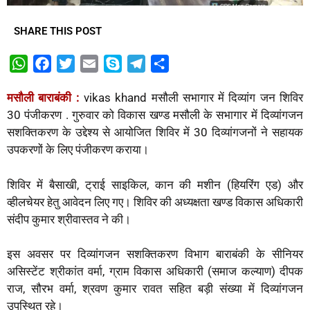
SHARE THIS POST
W
F
T
E
S
T
S
h
a
w
m
k
e
h
मसौली बाराबंकी :
vikas khand मसौली सभागार में दिव्यांग जन शिविर
a
c
i
a
y
l
a
30 पंजीकरण . गुरुवार को विकास खण्ड मसौली के सभागार में दिव्यांगजन
t
e
t
i
p
e
r
सशक्तिकरण के उद्देश्य से आयोजित शिविर में 30 दिव्यांगजनों ने सहायक
s
b
t
l
e
g
e
उपकरणों के लिए पंजीकरण कराया।
A
o
e
r
p
o
r
a
शिविर में बैसाखी, ट्राई साइकिल, कान की मशीन (हियरिंग एड) और
p
k
m
व्हीलचेयर हेतु आवेदन लिए गए। शिविर की अध्यक्षता खण्ड विकास अधिकारी
संदीप कुमार श्रीवास्तव ने की।
इस अवसर पर दिव्यांगजन सशक्तिकरण विभाग बाराबंकी के सीनियर
असिस्टेंट श्रीकांत वर्मा, ग्राम विकास अधिकारी (समाज कल्याण) दीपक
राज, सौरभ वर्मा, श्रवण कुमार रावत सहित बड़ी संख्या में दिव्यांगजन
उपस्थित रहे।