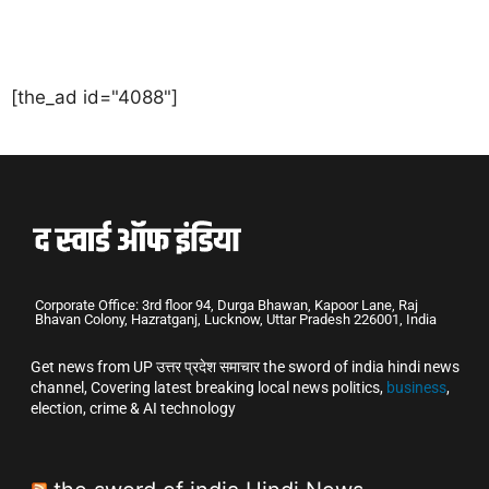
[the_ad id="4088"]
Corporate Office: 3rd floor 94, Durga Bhawan, Kapoor Lane, Raj
Bhavan Colony, Hazratganj, Lucknow, Uttar Pradesh 226001, India
Get news from UP उत्तर प्रदेश समाचार the sword of india hindi news
channel, Covering latest breaking local news politics,
business
,
election, crime & AI technology