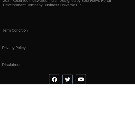
2024 Reserved theswordofindia | Designed by
Best News Portal
Development Company Business Universe PR
Term Condition
Privacy Policy
Disclaimer