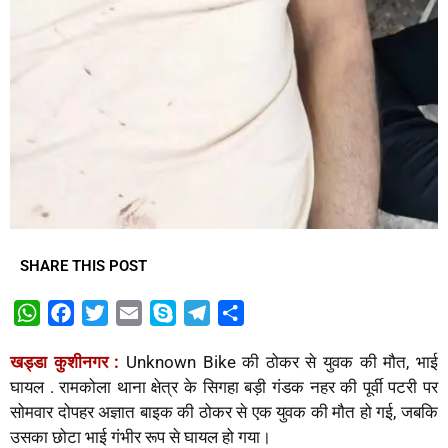
SHARE THIS POST
W
F
T
E
S
T
S
h
a
w
m
k
e
h
खड्डा कुशीनगर :
Unknown Bike की ठोकर से युवक की मौत, भाई
a
c
i
a
y
l
a
घायल . रामकोला थाना क्षेत्र के सिगहा बड़ी गंडक नहर की पूर्वी पटरी पर
t
e
t
i
p
e
r
सोमवार दोपहर अज्ञात बाइक की ठोकर से एक युवक की मौत हो गई, जबकि
s
b
t
l
e
g
e
उसका छोटा भाई गंभीर रूप से घायल हो गया।
A
o
e
r