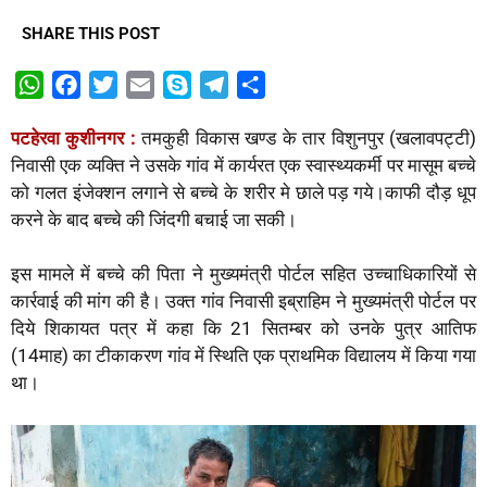
SHARE THIS POST
W
F
T
E
S
T
S
h
a
w
m
k
e
h
पटहेरवा कुशीनगर :
तमकुही विकास खण्ड के तार विशुनपुर (खलावपट्टी)
a
c
i
a
y
l
a
निवासी एक व्यक्ति ने उसके गांव में कार्यरत एक स्वास्थ्यकर्मी पर मासूम बच्चे
t
e
t
i
p
e
r
को गलत इंजेक्शन लगाने से बच्चे के शरीर मे छाले पड़ गये।काफी दौड़ धूप
s
b
t
l
e
g
e
करने के बाद बच्चे की जिंदगी बचाई जा सकी।
A
o
e
r
p
o
r
a
इस मामले में बच्चे की पिता ने मुख्यमंत्री पोर्टल सहित उच्चाधिकारियों से
p
k
m
कार्रवाई की मांग की है। उक्त गांव निवासी इब्राहिम ने मुख्यमंत्री पोर्टल पर
दिये शिकायत पत्र में कहा कि 21 सितम्बर को उनके पुत्र आतिफ
(14माह) का टीकाकरण गांव में स्थिति एक प्राथमिक विद्यालय में किया गया
था।