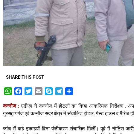
SHARE THIS POST
W
F
T
E
S
T
S
h
a
w
m
k
e
h
कन्नौज :
एडीएम ने कन्नौज में होटलों का किया आकस्मिक निरीक्षण . अप
a
c
i
a
y
l
a
गुरसहायगंज एवं कन्नौज सदर क्षेत्र में संचालित होटल, गेस्ट हाउस व मैरि
t
e
t
i
p
e
r
s
b
t
l
e
g
e
जांच में कई इकाइयाँ बिना पंजीकरण संचालित मिलीं। पूर्व में नोटिस ज
A
o
e
r