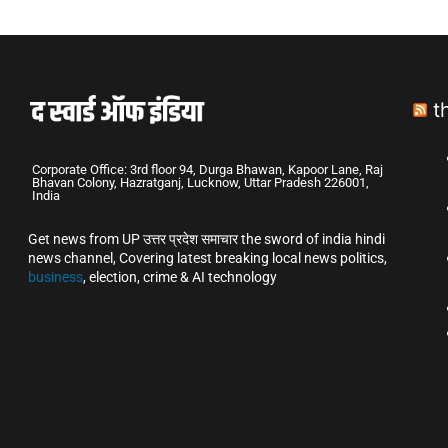
t
Corporate Office: 3rd floor 94, Durga Bhawan, Kapoor Lane, Raj
Bhavan Colony, Hazratganj, Lucknow, Uttar Pradesh 226001,
India
Get news from UP उत्तर प्रदेश समाचार the sword of india hindi
news channel, Covering latest breaking local news politics,
business
, election, crime & AI technology