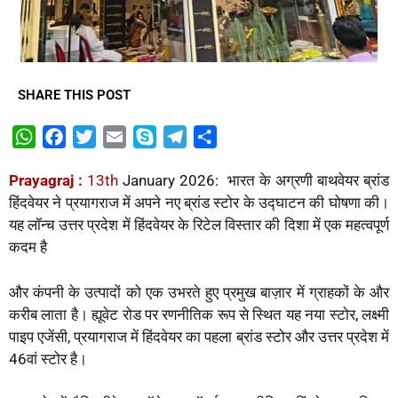
SHARE THIS POST
W
F
T
E
S
T
S
h
a
w
m
k
e
h
Prayagraj :
13th
January 2026: भारत के अग्रणी बाथवेयर ब्रांड
a
c
i
a
y
l
a
हिंदवेयर ने प्रयागराज में अपने नए ब्रांड स्टोर के उद्घाटन की घोषणा की।
t
e
t
i
p
e
r
यह लॉन्च उत्तर प्रदेश में हिंदवेयर के रिटेल विस्तार की दिशा में एक महत्वपूर्ण
s
b
t
l
e
g
e
कदम है
A
o
e
r
p
o
r
a
और कंपनी के उत्पादों को एक उभरते हुए प्रमुख बाज़ार में ग्राहकों के और
p
k
m
करीब लाता है। ह्यूवेट रोड पर रणनीतिक रूप से स्थित यह नया स्टोर, लक्ष्मी
पाइप एजेंसी, प्रयागराज में हिंदवेयर का पहला ब्रांड स्टोर और उत्तर प्रदेश में
46वां स्टोर है।