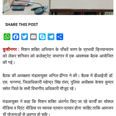
SHARE THIS POST
W
F
T
E
S
T
S
h
a
w
m
k
e
h
कुशीनगर :
मिशन शक्ति अभियान के पाँचवें चरण के प्रभावी क्रियान्वयन
a
c
i
a
y
l
a
को लेकर शनिवार को कलेक्ट्रेट सभागार में एक आवश्यक बैठक आयोजित
t
e
t
i
p
e
r
की गई।
s
b
t
l
e
g
e
A
o
e
r
बैठक की अध्यक्षता मंडलायुक्त अनिल ढींगरा ने की। बैठक में डीआईजी डॉ.
p
o
r
a
एस. चन्नप्पा, जिलाधिकारी महेन्द्र सिंह तंवर, पुलिस अधीक्षक केशव कुमार
p
k
m
समेत जिले के सभी विभागीय अधिकारी मौजूद रहे।
मंडलायुक्त ने कहा कि मिशन शक्ति अंतर्गत किए जा रहे कार्यों का सोशल
मीडिया व प्रिंट मीडिया पर व्यापक प्रचार-प्रसार होना चाहिए ताकि आमजन
भी योजनाओं से अवगत हो सकें।